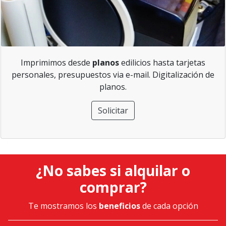
Imprimimos desde
planos
edilicios hasta tarjetas
personales, presupuestos via e-mail. Digitalización de
planos.
Solicitar
¿No sabes si alquilar o
comprar?
Te mostramos los
beneficios
de cada opción