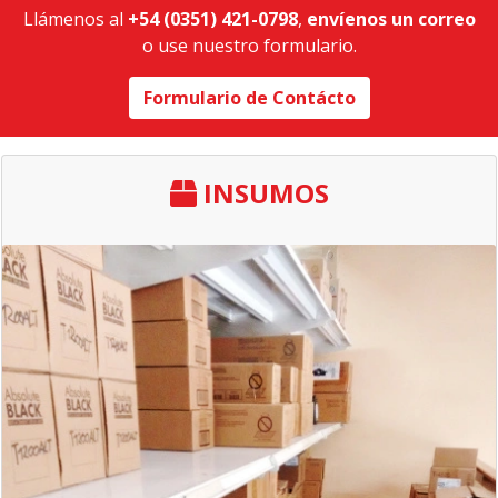
Llámenos al
+54 (0351) 421-0798
,
envíenos un correo
o use nuestro formulario.
Formulario de Contácto
INSUMOS