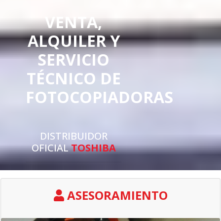
VENTA,
ALQUILER Y
SERVICIO
TÉCNICO DE
FOTOCOPIADORAS
DISTRIBUIDOR
OFICIAL
TOSHIBA
ASESORAMIENTO